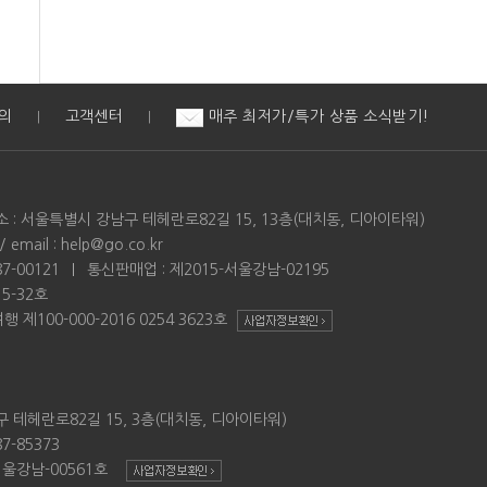
의
고객센터
매주 최저가/특가 상품 소식받기!
|
|
소 : 서울특별시 강남구 테헤란로82길 15, 13층(대치동, 디아이타워)
email : help@go.co.kr
7-00121
통신판매업 : 제2015-서울강남-02195
5-32호
제100-000-2016 0254 3623호
 테헤란로82길 15, 3층(대치동, 디아이타워)
7-85373
-서울강남-00561호